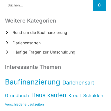
S
u
c
Weitere Kategorien
h
e
Rund um die Baufinanzierung
n
Darlehensarten
Häufige Fragen zur Umschuldung
Interessante Themen
Baufinanzierung
Darlehensart
Haus kaufen
Grundbuch
Kredit
Schulden
Verschiedene Laufzeiten